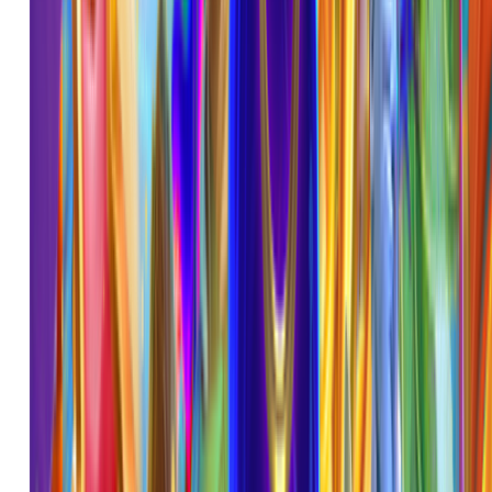
Arcade
Poker
E-Sports