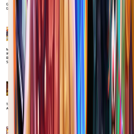
Goyang
Gaib
106
MAIN
Mahjong
Wins 3 –
Black
Scatter
1202
MAIN
Treasures of
Aztec
913