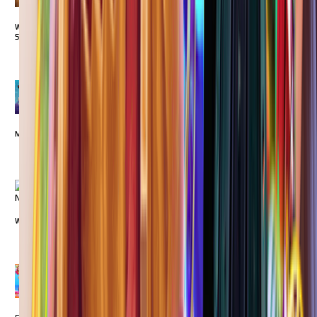
MAIN
Wild Bounty
Showdown
1593
MAIN
Marble Run
0
MAIN
Way of Ninja
11
MAIN