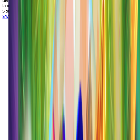
Dengan klik tombol DAFTAR, saya menyatakan bahwa saya berumur diatas 18
tahun. Saya telah membaca dan menyetujui Syarat dan Ketentuan dari Demo
Slot Zeus.
SYARAT & KETENTUAN
Hot Games